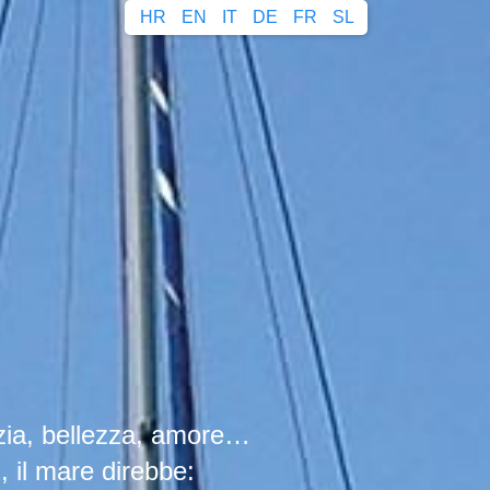
HR
EN
IT
DE
FR
SL
lizia, bellezza, amore…
, il mare direbbe: