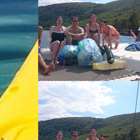
Paddling the blu ... - Kathy Cummings
Gosti na Huck Fi ... - Vlado Odribožić