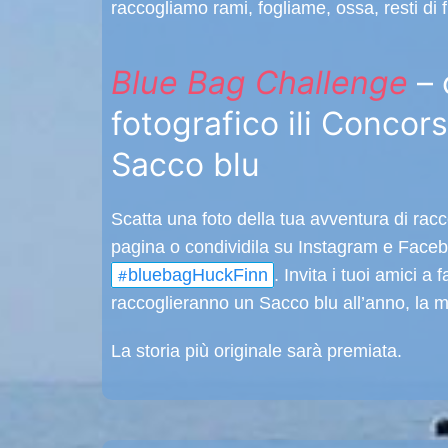
raccogliamo rami, fogliame, ossa, resti di 
Blue Bag Challenge
– 
fotografico ili Concor
Sacco blu
Scatta una foto della tua avventura di racco
pagina o condividila su Instagram e Face
#
bluebagHuckFinn
. Invita i tuoi amici a 
raccoglieranno un Sacco blu all’anno, la 
La storia più originale sarà premiata.