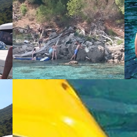
This is just one ... - Vlado Odribožić
This
Mljet National Park - Vlado Odribožić
Mlje