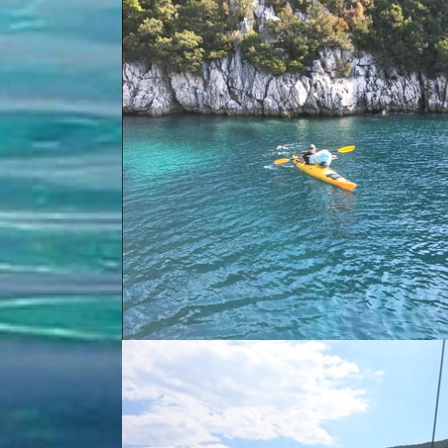
I sa ovog puta j ... - Buck Finn Lastovo