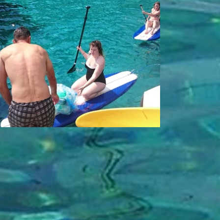
 crew just a ... - Vlado Odribožić
t National Park - Vlado Odribožić