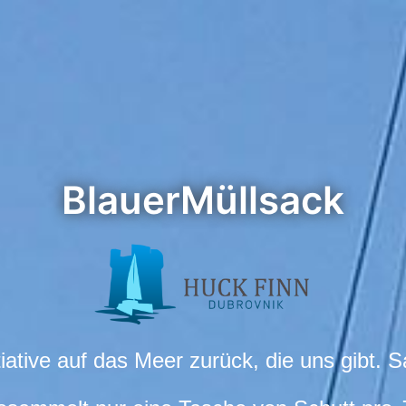
BlauerMüllsack
tiative auf das Meer zurück, die uns gibt. S