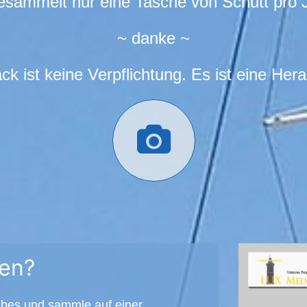
ammelt nur eine Tasche von Schutt pro 
~ danke ~
ck ist keine Verpflichtung. Es ist eine Her
men?
ubes und sammle auf einer