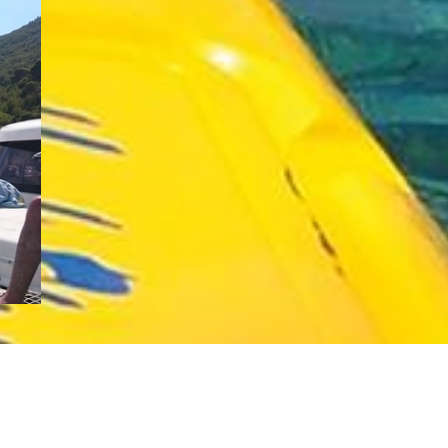
Mljet National Park - Vlado Odribožić
Mlje