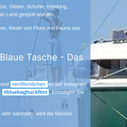
tze, Gläser, Schuhe, Kleidung,
e an Land gespült wurden.
hen, Reste von Flora und Fauna aus
 Blaue Tasche - Das
n und
veröffentlichen
es auf Instagram
t
#bluebaghuckfinn
. Ermutigen Sie
 Jahr sammeln, wird die Mission