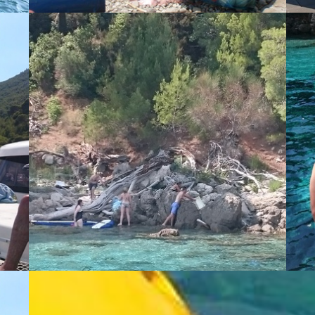
This is just one ... - Vlado Odribožić
This