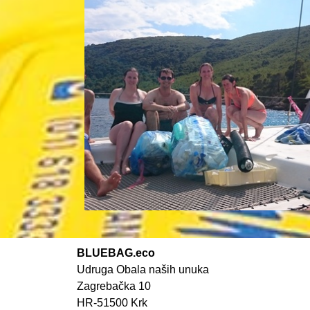
Gosti na Huck Fin... - Vlado Odribožić
BLUEBAG.eco
Udruga Obala naših unuka
Zagrebačka 10
Mljet National Park - Vlado Odribožić
HR-51500 Krk