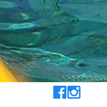
t National Park - Vlado Odribožić