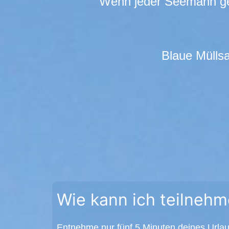
Wenn jeder Seemann ges
Blaue Müllsa
Wie kann ich teilneh
Entnehme nur fünf 5 Minuten deines Urla