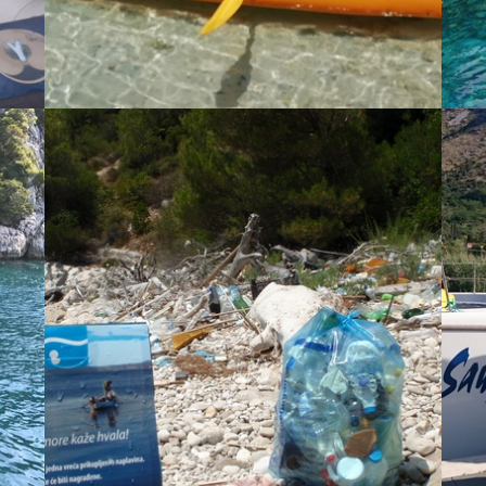
Sa gostima na tur... - Alex
Bein