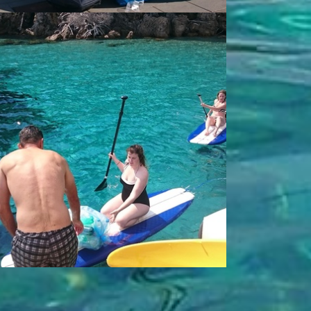
 crew just ar... - Vlado Odribožić